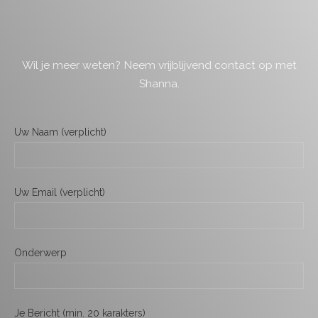
Wil je meer weten?
Neem vrijblijvend contact op met
Shanna.
Uw Naam (verplicht)
Uw Email (verplicht)
Onderwerp
Je Bericht (min. 20 karakters)