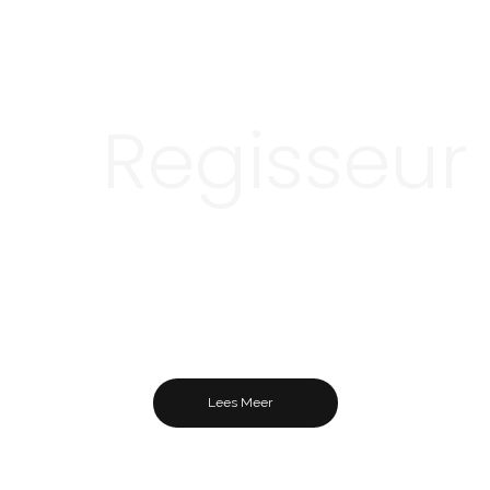
Regisseur
“De voorstelling roept veel vragen op en
gaat tegen aannames in”
Foto: Jeffrey Tomberg
Lees Meer